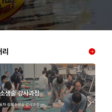
러리
소생술 강사과정
차 심폐소생술 강사과정
한