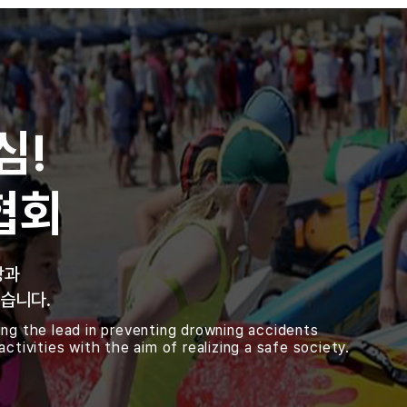
심!
협회
방과
습니다.
ing the lead in preventing drowning accidents
ctivities with the aim of realizing a safe society.