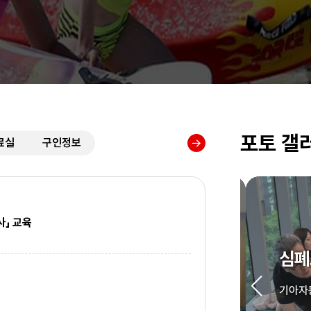
포토 갤
료실
구인정보
사」 교육
자 응급처치교육
심폐
감독자 응급처치 교육
기아자동