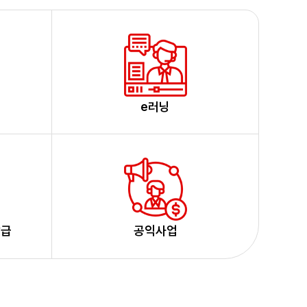
e러닝
발급
공익사업