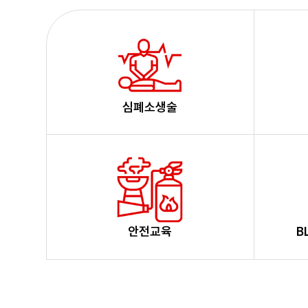
심폐소생술
안전교육
B