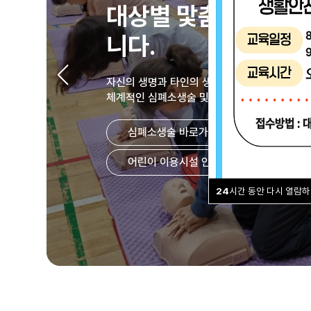
대상별 맟춤설계, 최
니다.
자신의 생명과 타인의 생명을 지킬 수 있는 능
체계적인 심폐소생술 및 응급처치 교육을 제공
후원하기 →
심폐소생술 바로가기 →
응급처
라이프세이빙스포츠 바로가기 →
안전교육 바로가기 →
수상안전 바로가기 →
어린이 이용시설 안전교육 바로가기 →
24
시간 동안 다시 열람하