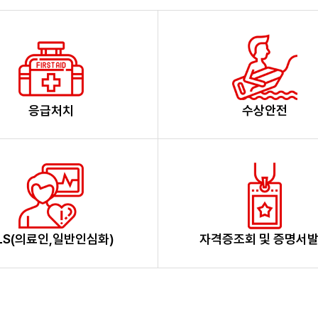
응급처치
수상안전
LS(의료인,일반인심화)
자격증조회 및 증명서