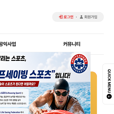
·
로그인
회원가입
공익사업
커뮤니티
QUICK MENU
2026년
2026년 8월 [서울]
2026년 8월 [서울]
2026년 8월 [서울]
2026년 8월
2026년 8월
8월 생활안전지도사
8월 ILS 국제공인
[서울] 9월
수상구조사 1급
[서울] 수상구조사 2급
인명구조요원 갱신
[서울] 심폐소생술
수상안전요원 2급
신규교육생모집
「인명구조강사」 교육
수상구조사 2급
사전교육생모집