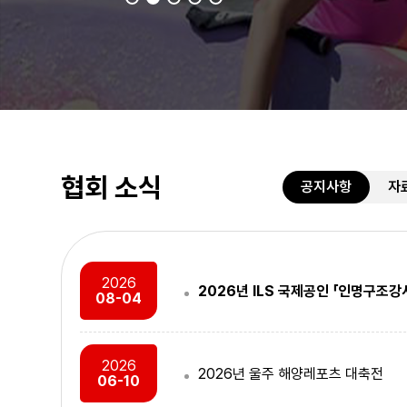
협회 소식
공지사항
자
2026
2026년 ILS 국제공인 「인명구조강
08-04
소생술 교육
관리감독
2026
2026년 울주 해양레포츠 대축전
심폐소생술 교육
한국GM 관리
06-10